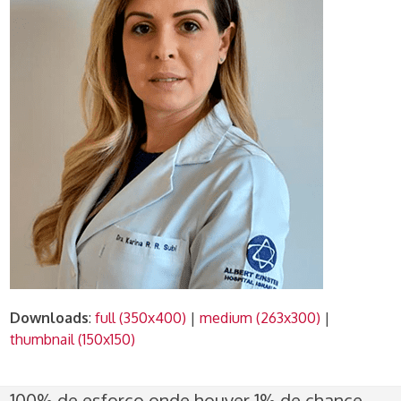
Downloads
:
full (350x400)
|
medium (263x300)
|
thumbnail (150x150)
100% de esforço onde houver 1% de chance -