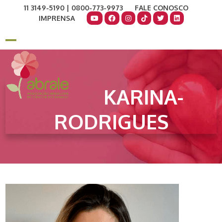
Skip
11 3149-5190 | 0800-773-9973
FALE CONOSCO
to
IMPRENSA
content
COMO AJUDAR
DOE AGORA
Open
Close
mobile
mobile
menu
menu
KARINA-
RODRIGUES