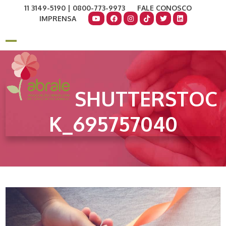
Skip
11 3149-5190 | 0800-773-9973
FALE CONOSCO
to
IMPRENSA
content
COMO AJUDAR
DOE AGORA
Open
Close
mobile
mobile
menu
menu
SHUTTERSTOC
K_695757040