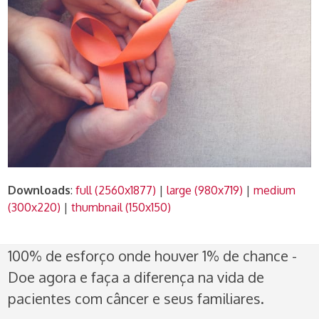
Downloads
:
full (2560x1877)
|
large (980x719)
|
medium
(300x220)
|
thumbnail (150x150)
100% de esforço onde houver 1% de chance -
Doe agora e faça a diferença na vida de
pacientes com câncer e seus familiares.