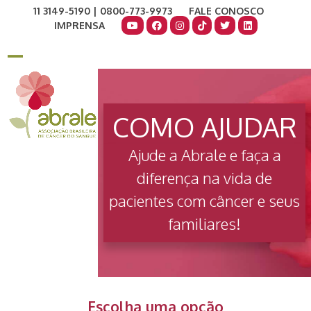
Skip
11 3149-5190 | 0800-773-9973
FALE CONOSCO
to
IMPRENSA
content
COMO AJUDAR
DOE AGORA
Open
Close
mobile
mobile
menu
menu
COMO AJUDAR
Ajude a Abrale e faça a
diferença na vida de
pacientes com câncer e seus
familiares!
Escolha uma opção