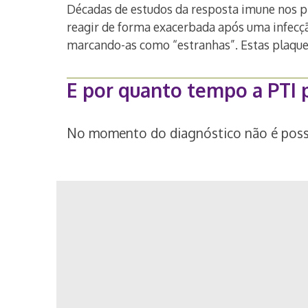
Décadas de estudos da resposta imune nos 
reagir de forma exacerbada após uma infecçã
marcando-as como “estranhas”. Estas plaqu
E por quanto tempo a PTI p
No momento do diagnóstico não é possí
Use
the
left