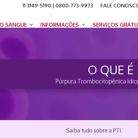
11 3149-5190 | 0800-773-9973
FALE CONOSC
COMO A
DOE A
DO SANGUE
INFORMAÇÕES
SERVIÇOS GRAT
O QUE É
Púrpura Trombocitopênica Idiop
Saiba tudo sobre a PTI.