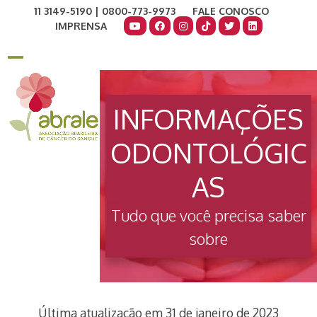
Skip
11 3149-5190 | 0800-773-9973
FALE CONOSCO
to
IMPRENSA
content
COMO AJUDAR
DOE AGORA
Open
Close
mobile
mobile
INFORMAÇÕES
menu
menu
ODONTOLÓGIC
AS
Tudo que você precisa saber
sobre
Última atualização em 31 de janeiro de 2023