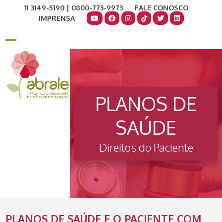
Skip
11 3149-5190 | 0800-773-9973
FALE CONOSCO
to
IMPRENSA
content
COMO AJUDAR
DOE AGORA
Open
Close
mobile
mobile
menu
menu
PLANOS DE
SAÚDE
Direitos do Paciente
PLANOS DE SAÚDE E O PACIENTE COM