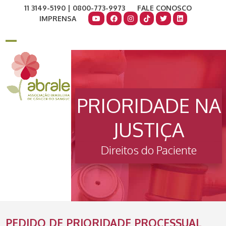
Skip
11 3149-5190 | 0800-773-9973
FALE CONOSCO
to
IMPRENSA
content
COMO AJUDAR
DOE AGORA
Open
Close
mobile
mobile
menu
menu
PRIORIDADE NA
JUSTIÇA
Direitos do Paciente
PEDIDO DE PRIORIDADE PROCESSUAL