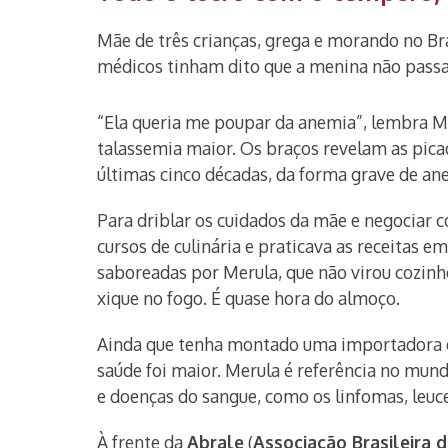
Mãe de três crianças, grega e morando no Bra
médicos tinham dito que a menina não passar
“Ela queria me poupar da anemia”, lembra Me
talassemia maior. Os braços revelam as pica
últimas cinco décadas, da forma grave de an
Para driblar os cuidados da mãe e negociar c
cursos de culinária e praticava as receitas e
saboreadas por Merula, que não virou cozinhe
xique no fogo. É quase hora do almoço.
Ainda que tenha montado uma importadora d
saúde foi maior. Merula é referência no mun
e doenças do sangue, como os linfomas, leuc
À frente da
Abrale
(
Associação Brasileira 