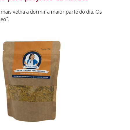
 mais velha a dormir a maior parte do dia. Os
eo”.