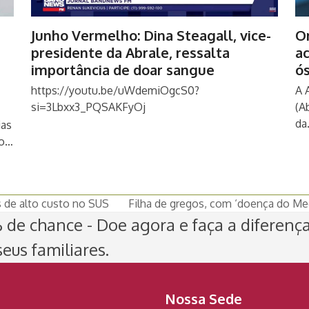
Junho Vermelho: Dina Steagall, vice-
O
presidente da Abrale, ressalta
a
importância de doar sangue
ó
https://youtu.be/uWdemiOgcS0?
A 
si=3Lbxx3_PQSAKFyOj
(A
da
ias
ão…
 de alto custo no SUS
Filha de gregos, com ‘doença do Med
next
de chance - Doe agora e faça a diferenç
post:
eus familiares.
Nossa Sede