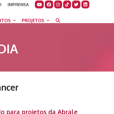
O
IMPRENSA
JUDAR
GORA
UITOS
PROJETOS
DIA
âncer
do para projetos da
Abrale