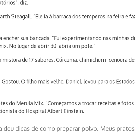
órios”, diz.
h Steagall. “Ele ia à barraca dos temperos na feira e fa
a encher sua bancada. “Fui experimentando nas minhas del
mix. No lugar de abrir 30, abria um pote.”
a mistura de 17 sabores. Cúrcuma, chimichurri, cenoura d
 Gostou. O filho mais velho, Daniel, levou para os Estados
es do Merula Mix. “Começamos a trocar receitas e fotos 
ionista do Hospital Albert Einstein.
a deu dicas de como preparar polvo. Meus prato