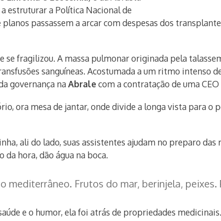
a estruturar a Política Nacional de
 planos passassem a arcar com despesas dos transplantes
 se fragilizou. A massa pulmonar originada pela talassemi
ransfusões sanguíneas. Acostumada a um ritmo intenso de 
o da governança na
Abrale
com a contratação de uma CEO pa
io, ora mesa de jantar, onde divide a longa vista para o 
inha, ali do lado, suas assistentes ajudam no preparo das
o da hora, dão água na boca.
do mediterrâneo. Frutos do mar, berinjela, peixes.
 saúde e o humor, ela foi atrás de propriedades medicina