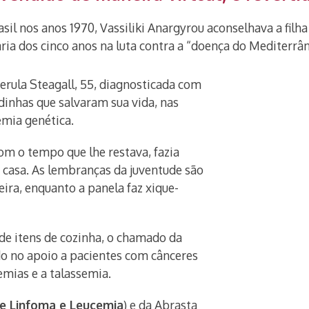
sil nos anos 1970, Vassiliki Anargyrou aconselhava a filha
ia dos cinco anos na luta contra a “doença do Mediterrân
rula Steagall, 55, diagnosticada com
dinhas que salvaram sua vida, nas
emia genética.
om o tempo que lhe restava, fazia
m casa. As lembranças da juventude são
ira, enquanto a panela faz xique-
e itens de cozinha, o chamado da
do no apoio a pacientes com cânceres
emias e a talassemia.
de Linfoma e Leucemia
) e da Abrasta