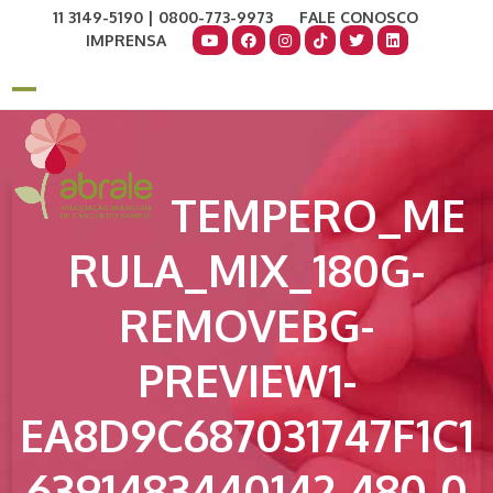
Skip
11 3149-5190 | 0800-773-9973
FALE CONOSCO
to
IMPRENSA
content
COMO AJUDAR
DOE AGORA
Open
Close
mobile
mobile
menu
menu
TEMPERO_ME
RULA_MIX_180G-
REMOVEBG-
PREVIEW1-
EA8D9C687031747F1C1
6391483440142-480-0