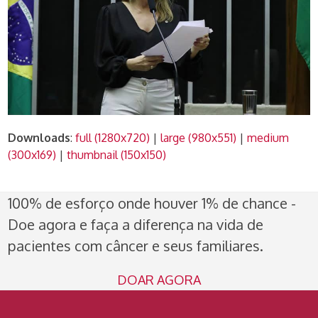
Downloads
:
full (1280x720)
|
large (980x551)
|
medium
(300x169)
|
thumbnail (150x150)
100% de esforço onde houver 1% de chance -
Doe agora e faça a diferença na vida de
pacientes com câncer e seus familiares.
DOAR AGORA