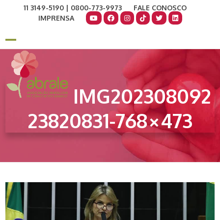
Skip
11 3149-5190 | 0800-773-9973
FALE CONOSCO
to
IMPRENSA
content
COMO AJUDAR
DOE AGORA
Open
Close
mobile
mobile
menu
menu
IMG202308092
23820831-768×473