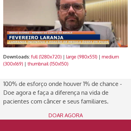
Downloads
:
full (1280x720)
|
large (980x551)
|
medium
(300x169)
|
thumbnail (150x150)
100% de esforço onde houver 1% de chance -
Doe agora e faça a diferença na vida de
pacientes com câncer e seus familiares.
DOAR AGORA