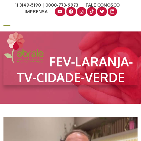
Skip
11 3149-5190 | 0800-773-9973
FALE CONOSCO
to
IMPRENSA
content
COMO AJUDAR
DOE AGORA
Open
Close
mobile
mobile
menu
menu
FEV-LARANJA-
TV-CIDADE-VERDE