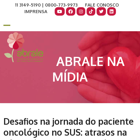
Skip
11 3149-5190 | 0800-773-9973
FALE CONOSCO
to
IMPRENSA
content
COMO AJUDAR
DOE AGORA
Open
Close
mobile
mobile
menu
menu
ABRALE NA
MÍDIA
Desafios na jornada do paciente
oncológico no SUS: atrasos na