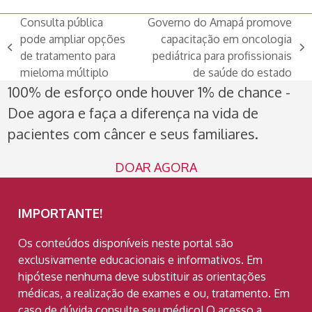
Consulta pública
Governo do Amapá promove
pode ampliar opções
capacitação em oncologia
previous
next
de tratamento para
pediátrica para profissionais
post:
post:
mieloma múltiplo
de saúde do estado
100% de esforço onde houver 1% de chance -
Doe agora e faça a diferença na vida de
pacientes com câncer e seus familiares.
DOAR AGORA
IMPORTANTE!
Os conteúdos disponíveis neste portal são
exclusivamente educacionais e informativos. Em
hipótese nenhuma deve substituir as orientações
médicas, a realização de exames e ou, tratamento. Em
caso de dúvida consulte seu médico! O acesso a