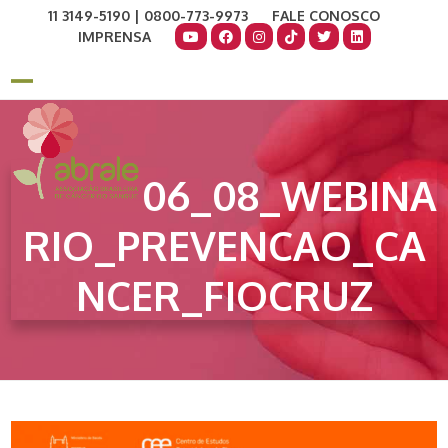
Skip
11 3149-5190 | 0800-773-9973
FALE CONOSCO
to
IMPRENSA
content
COMO AJUDAR
DOE AGORA
Open
Close
mobile
mobile
menu
menu
06_08_WEBINA
RIO_PREVENCAO_CA
NCER_FIOCRUZ