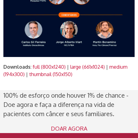
Downloads
:
full (800x1240)
|
large (661x1024)
|
medium
(194x300)
|
thumbnail (150x150)
100% de esforço onde houver 1% de chance -
Doe agora e faça a diferença na vida de
pacientes com câncer e seus familiares.
DOAR AGORA