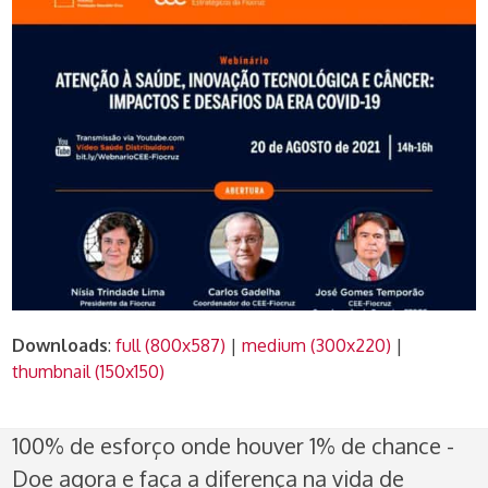
Downloads
:
full (800x587)
|
medium (300x220)
|
thumbnail (150x150)
100% de esforço onde houver 1% de chance -
Doe agora e faça a diferença na vida de