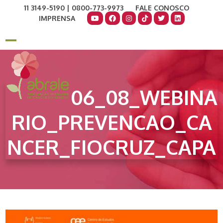
Skip
11 3149-5190 | 0800-773-9973
FALE CONOSCO
to
IMPRENSA
content
COMO AJUDAR
DOE AGORA
Open
Close
mobile
mobile
menu
menu
06_08_WEBINA
RIO_PREVENCAO_CA
NCER_FIOCRUZ_CAPA