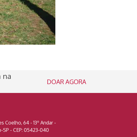
a na
DOAR AGORA
 Coelho, 64 - 13º Andar -
lo-SP - CEP: 05423-040