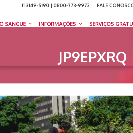
11 3149-5190 | 0800-773-9973
FALE CONOSC
COMO A
DOE A
DO SANGUE
INFORMAÇÕES
SERVIÇOS GRAT
JP9EPXRQ