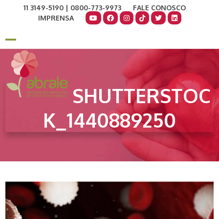
Skip
11 3149-5190 | 0800-773-9973
FALE CONOSCO
to
IMPRENSA
content
COMO AJUDAR
DOE AGORA
Open
Close
mobile
mobile
menu
menu
SHUTTERSTOC
K_1440889250