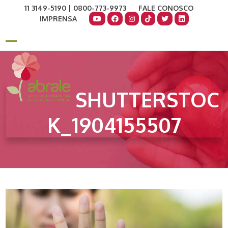
Skip
11 3149-5190 | 0800-773-9973
FALE CONOSCO
to
IMPRENSA
content
COMO AJUDAR
DOE AGORA
Open
Close
mobile
mobile
menu
menu
SHUTTERSTOC
K_1904155507