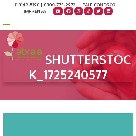
Skip
11 3149-5190 | 0800-773-9973
FALE CONOSCO
to
IMPRENSA
content
COMO AJUDAR
DOE AGORA
Open
Close
mobile
mobile
menu
menu
SHUTTERSTOC
K_1725240577