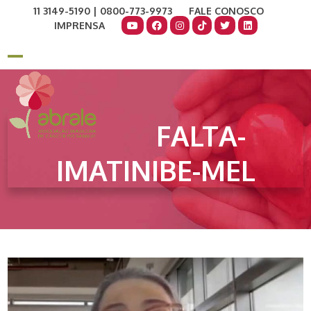
Skip
11 3149-5190 | 0800-773-9973
FALE CONOSCO
to
IMPRENSA
content
COMO AJUDAR
DOE AGORA
Open
Close
mobile
mobile
menu
menu
FALTA-
IMATINIBE-MEL