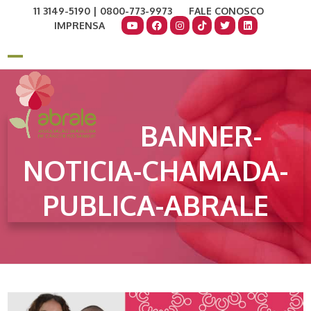
Skip
11 3149-5190 | 0800-773-9973
FALE CONOSCO
to
IMPRENSA
content
COMO AJUDAR
DOE AGORA
Open
Close
mobile
mobile
menu
menu
BANNER-
NOTICIA-CHAMADA-
PUBLICA-ABRALE