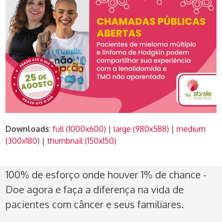
Downloads
:
full (1000x600)
|
large (980x588)
|
medium
(300x180)
|
thumbnail (150x150)
100% de esforço onde houver 1% de chance -
Doe agora e faça a diferença na vida de
pacientes com câncer e seus familiares.