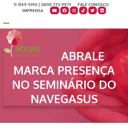
Skip
11 3149-5190 | 0800-773-9973
FALE CONOSCO
to
IMPRENSA
content
COMO AJUDAR
DOE AGORA
Open
Close
mobile
mobile
menu
menu
ABRALE
MARCA PRESENÇA
NO SEMINÁRIO DO
NAVEGASUS