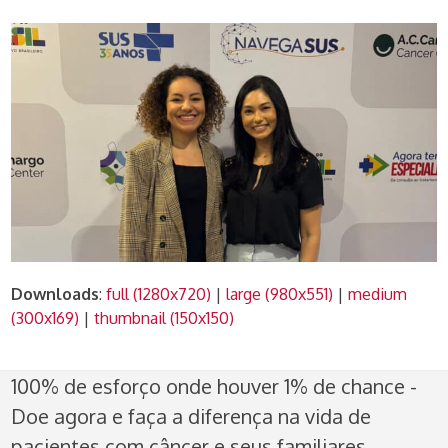
Downloads
:
full (1280x720)
|
large (980x551)
|
medium
(300x169)
|
thumbnail (150x150)
100% de esforço onde houver 1% de chance -
Doe agora e faça a diferença na vida de
pacientes com câncer e seus familiares.