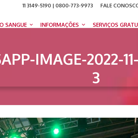
11 3149-5190 | 0800-773-9973
FALE CONOSC
COMO A
DOE A
DO SANGUE
INFORMAÇÕES
SERVIÇOS GRAT
PP-IMAGE-2022-11-1
3