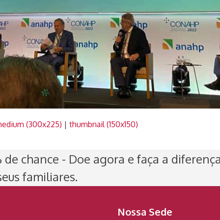
edium (300x225)
|
thumbnail (150x150)
de chance - Doe agora e faça a diferenç
eus familiares.
Nossa Sede