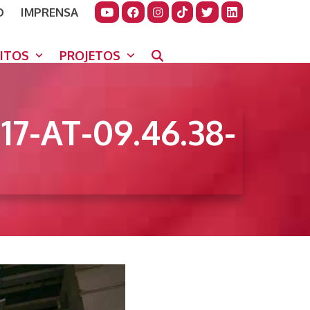
O
IMPRENSA
JUDAR
GORA
UITOS
PROJETOS
7-AT-09.46.38-