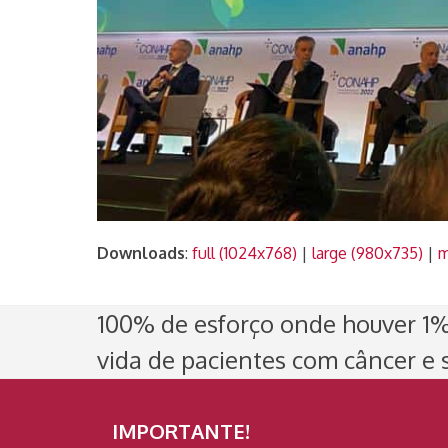
Downloads
:
full (1024x768)
|
large (980x735)
|
m
100% de esforço onde houver 1% 
vida de pacientes com câncer e s
IMPORTANTE!