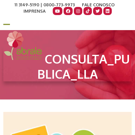
Skip
11 3149-5190 | 0800-773-9973
FALE CONOSCO
to
IMPRENSA
content
COMO AJUDAR
DOE AGORA
Open
Close
mobile
mobile
menu
menu
CONSULTA_PU
BLICA_LLA