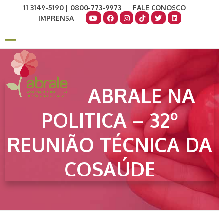
Skip
11 3149-5190 | 0800-773-9973
FALE CONOSCO
to
IMPRENSA
content
COMO AJUDAR
DOE AGORA
Open
Close
mobile
mobile
menu
menu
ABRALE NA
POLITICA – 32º
REUNIÃO TÉCNICA DA
COSAÚDE