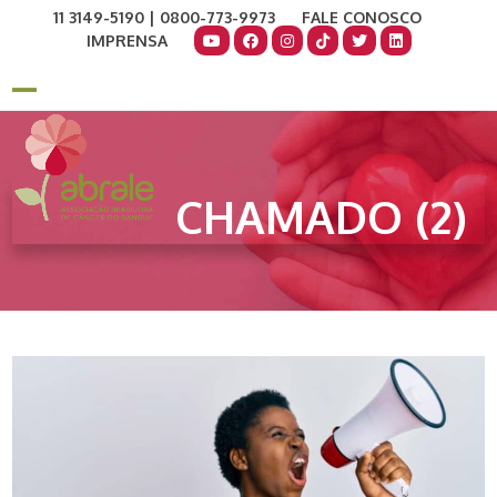
Skip
11 3149-5190 | 0800-773-9973
FALE CONOSCO
to
IMPRENSA
content
COMO AJUDAR
DOE AGORA
Open
Close
mobile
mobile
menu
menu
CHAMADO (2)