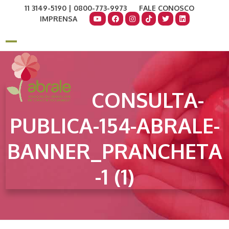
Skip
11 3149-5190 | 0800-773-9973
FALE CONOSCO
to
IMPRENSA
content
COMO AJUDAR
DOE AGORA
Open
Close
mobile
mobile
menu
menu
CONSULTA-
PUBLICA-154-ABRALE-
BANNER_PRANCHETA
-1 (1)