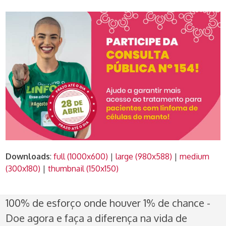
Downloads
:
full (1000x600)
|
large (980x588)
|
medium
(300x180)
|
thumbnail (150x150)
100% de esforço onde houver 1% de chance -
Doe agora e faça a diferença na vida de