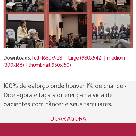
Downloads
:
full (1680x928)
|
large (980x542)
|
medium
(300x166)
|
thumbnail (150x150)
100% de esforço onde houver 1% de chance -
Doe agora e faça a diferença na vida de
pacientes com câncer e seus familiares.
DOAR AGORA