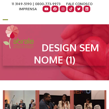
Skip
11 3149-5190 | 0800-773-9973
FALE CONOSCO
to
IMPRENSA
content
COMO AJUDAR
DOE AGORA
Open
Close
mobile
mobile
menu
menu
DESIGN SEM
NOME (1)