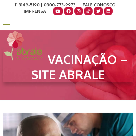
Skip
11 3149-5190 | 0800-773-9973
FALE CONOSCO
to
IMPRENSA
content
COMO AJUDAR
DOE AGORA
Open
Close
mobile
mobile
menu
menu
VACINAÇÃO –
SITE ABRALE