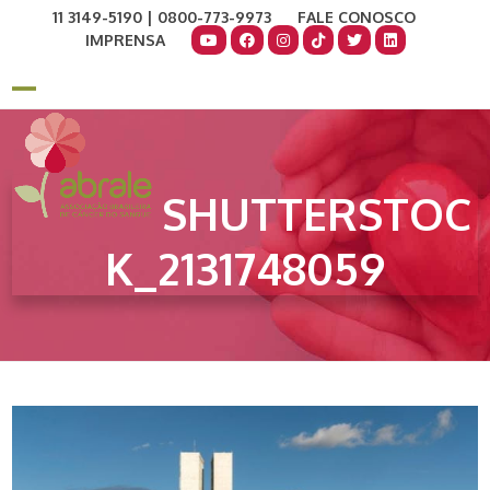
Skip
11 3149-5190 | 0800-773-9973
FALE CONOSCO
to
IMPRENSA
content
COMO AJUDAR
DOE AGORA
Open
Close
mobile
mobile
menu
menu
SHUTTERSTOC
K_2131748059