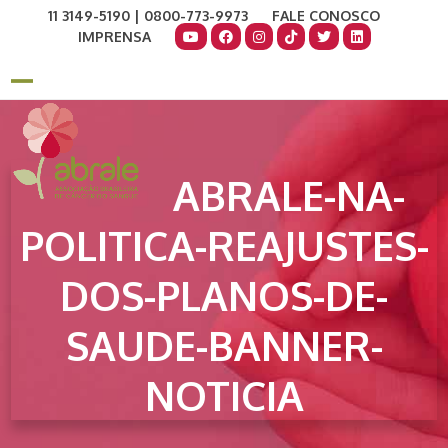
Skip
11 3149-5190 | 0800-773-9973
FALE CONOSCO
to
IMPRENSA
content
COMO AJUDAR
DOE AGORA
Open
Close
mobile
mobile
menu
menu
ABRALE-NA-
POLITICA-REAJUSTES-
DOS-PLANOS-DE-
SAUDE-BANNER-
NOTICIA