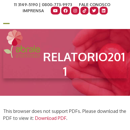
Skip
11 3149-5190 | 0800-773-9973
FALE CONOSCO
to
IMPRENSA
content
COMO AJUDAR
DOE AGORA
Open
Close
mobile
mobile
menu
menu
RELATORIO201
1
This browser does not support PDFs. Please download the
PDF to view it:
Download PDF
.