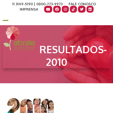
Skip
11 3149-5190 | 0800-773-9973
FALE CONOSCO
to
IMPRENSA
content
COMO AJUDAR
DOE AGORA
Open
Close
mobile
mobile
menu
menu
RESULTADOS-
2010