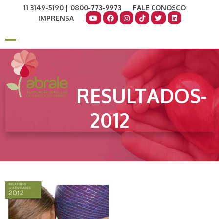
Skip
11 3149-5190 | 0800-773-9973
FALE CONOSCO
to
IMPRENSA
content
COMO AJUDAR
DOE AGORA
Open
Close
mobile
mobile
menu
menu
RESULTADOS-
2012