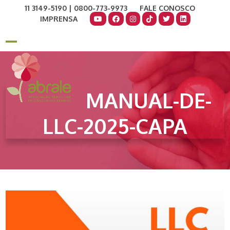
Skip
11 3149-5190 | 0800-773-9973
FALE CONOSCO
to
IMPRENSA
content
COMO AJUDAR
DOE AGORA
Open
Close
mobile
mobile
menu
menu
MANUAL-DE-
LLC-2025-CAPA