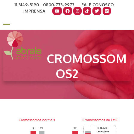
Skip
11 3149-5190 | 0800-773-9973
FALE CONOSCO
to
IMPRENSA
content
COMO AJUDAR
DOE AGORA
Open
Close
mobile
mobile
menu
menu
CROMOSSOM
OS2