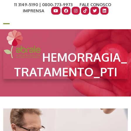
Skip
11 3149-5190 | 0800-773-9973
FALE CONOSCO
to
IMPRENSA
content
COMO AJUDAR
DOE AGORA
Open
Close
mobile
mobile
menu
menu
HEMORRAGIA_
TRATAMENTO_PTI