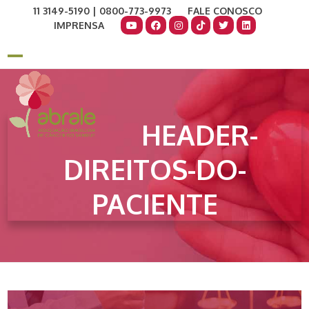
Skip
11 3149-5190 | 0800-773-9973
FALE CONOSCO
to
IMPRENSA
content
COMO AJUDAR
DOE AGORA
Open
Close
mobile
mobile
menu
menu
HEADER-
DIREITOS-DO-
PACIENTE