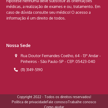
hipótese nenhuma deve substituir as orientações
médicas, a realização de exames e ou, tratamento. Em
caso de dúvida consulte seu médico! O acesso a
informação é um direito de todos.
Nossa Sede
Rua Doutor Fernandes Coelho, 64 - 13º Andar -
Pinheiros - São Paulo-SP - CEP: 05423-040
(11) 3149-5190
Copyright 2022 - Todos os direitos reservados!
Política de privacidade
Fale conosco
Trabalhe conosco
Como ajudar