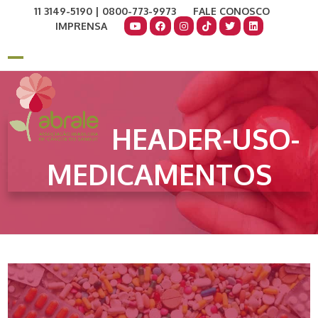
Skip
11 3149-5190 | 0800-773-9973
FALE CONOSCO
to
IMPRENSA
content
COMO AJUDAR
DOE AGORA
Open
Close
mobile
mobile
menu
menu
HEADER-USO-
MEDICAMENTOS