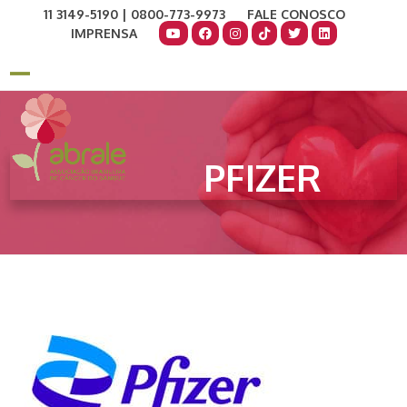
Skip
11 3149-5190 | 0800-773-9973
FALE CONOSCO
to
IMPRENSA
content
COMO AJUDAR
DOE AGORA
Open
Close
mobile
mobile
menu
menu
PFIZER