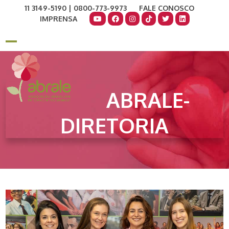
Skip
11 3149-5190 | 0800-773-9973
FALE CONOSCO
to
IMPRENSA
content
COMO AJUDAR
DOE AGORA
Open
Close
mobile
mobile
menu
menu
ABRALE-
DIRETORIA