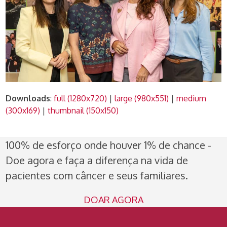
Downloads
:
full (1280x720)
|
large (980x551)
|
medium
(300x169)
|
thumbnail (150x150)
100% de esforço onde houver 1% de chance -
Doe agora e faça a diferença na vida de
pacientes com câncer e seus familiares.
DOAR AGORA