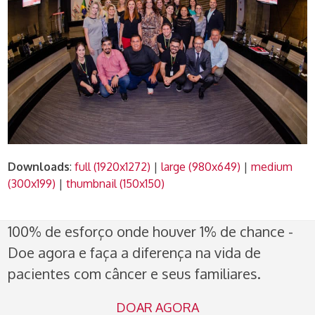
Downloads
:
full (1920x1272)
|
large (980x649)
|
medium
(300x199)
|
thumbnail (150x150)
100% de esforço onde houver 1% de chance -
Doe agora e faça a diferença na vida de
pacientes com câncer e seus familiares.
DOAR AGORA