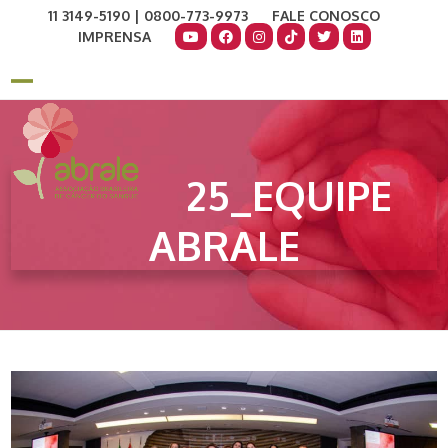
Skip
11 3149-5190 | 0800-773-9973
FALE CONOSCO
to
IMPRENSA
content
COMO AJUDAR
DOE AGORA
Open
Close
mobile
mobile
menu
menu
25_EQUIPE
ABRALE