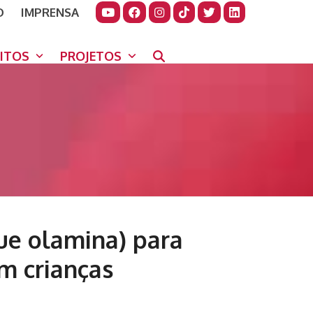
O
IMPRENSA
JUDAR
GORA
UITOS
PROJETOS
ue olamina) para
m crianças