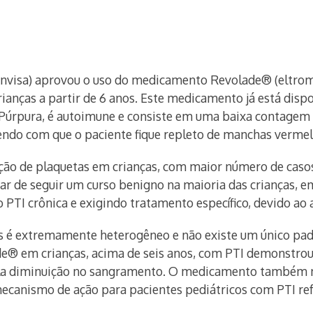
 (Anvisa) aprovou o uso do medicamento Revolade® (eltr
anças a partir de 6 anos. Este medicamento já está dispo
úrpura, é autoimune e consiste em uma baixa contagem 
do com que o paciente fique repleto de manchas vermelh
ção de plaquetas em crianças, com maior número de casos
sar de seguir um curso benigno na maioria das crianças, 
 PTI crônica e exigindo tratamento específico, devido ao 
s é extremamente heterogêneo e não existe um único pad
ade® em crianças, acima de seis anos, com PTI demonstro
ela diminuição no sangramento. O medicamento também 
ecanismo de ação para pacientes pediátricos com PTI refr