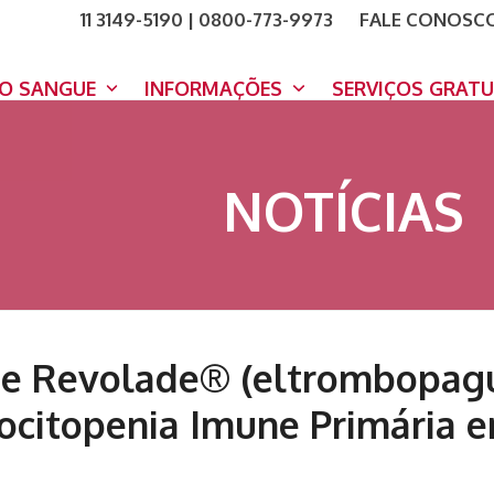
11 3149-5190 | 0800-773-9973
FALE CONOSC
COMO A
DOE A
DO SANGUE
INFORMAÇÕES
SERVIÇOS GRAT
NOTÍCIAS
de Revolade® (eltrombopag
citopenia Imune Primária e