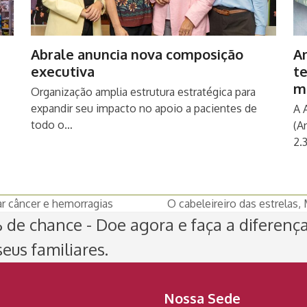
Abrale anuncia nova composição
An
executiva
t
m
Organização amplia estrutura estratégica para
expandir seu impacto no apoio a pacientes de
A 
todo o…
(A
2.
ar câncer e hemorragias
O cabeleireiro das estrelas
next
de chance - Doe agora e faça a diferenç
post:
eus familiares.
Nossa Sede