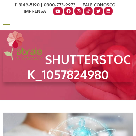
Skip
11 3149-5190 | 0800-773-9973
FALE CONOSCO
to
IMPRENSA
content
COMO AJUDAR
DOE AGORA
Open
Close
mobile
mobile
menu
menu
SHUTTERSTOC
K_1057824980