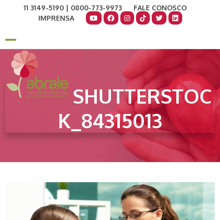
Skip
11 3149-5190 | 0800-773-9973
FALE CONOSCO
to
IMPRENSA
content
COMO AJUDAR
DOE AGORA
Open
Close
mobile
mobile
menu
menu
SHUTTERSTOC
K_84315013