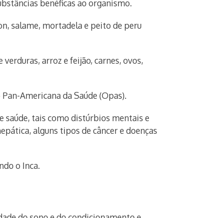
bstâncias benéficas ao organismo.
on, salame, mortadela e peito de peru
rduras, arroz e feijão, carnes, ovos,
o Pan-Americana da Saúde (Opas).
 saúde, tais como distúrbios mentais e
epática, alguns tipos de câncer e doenças
ndo o Inca.
lidade do sono e do condicionamento e