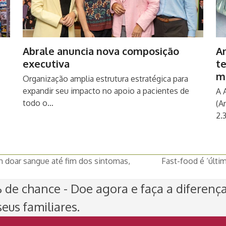
Abrale anuncia nova composição
An
executiva
t
m
Organização amplia estrutura estratégica para
expandir seu impacto no apoio a pacientes de
A 
todo o…
(A
2.
 doar sangue até fim dos sintomas,
Fast-food é ‘últim
next
post:
de chance - Doe agora e faça a diferenç
eus familiares.