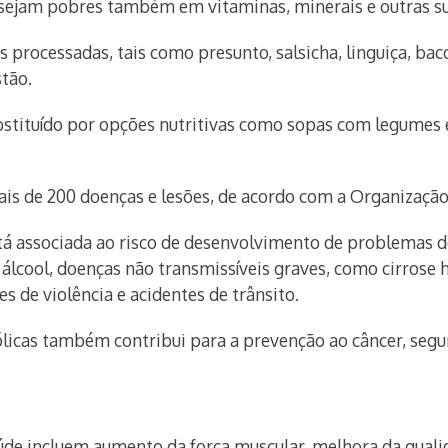
sejam pobres também em vitaminas, minerais e outras su
processadas, tais como presunto, salsicha, linguiça, bac
stão.
tituído por opções nutritivas como sopas com legumes e ve
ais de 200 doenças e lesões, de acordo com a Organizaçã
á associada ao risco de desenvolvimento de problemas de
lcool, doenças não transmissíveis graves, como cirrose h
s de violência e acidentes de trânsito.
ólicas também contribui para a prevenção ao câncer, segu
 saúde incluem aumento da força muscular, melhora da qua