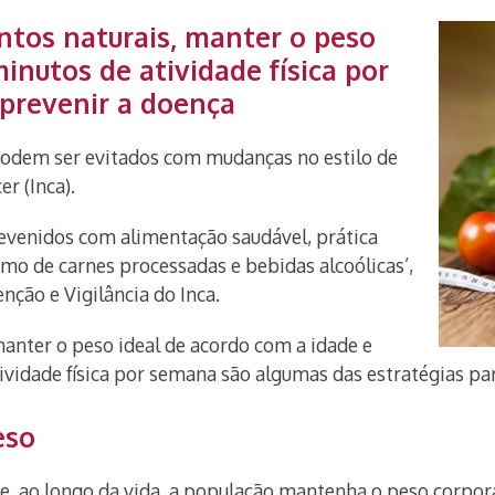
ntos naturais, manter o peso
minutos de atividade física por
prevenir a doença
podem ser evitados com mudanças no estilo de
er (Inca).
evenidos com alimentação saudável, prática
umo de carnes processadas e bebidas alcoólicas’,
nção e Vigilância do Inca.
manter o peso ideal de acordo com a idade e
tividade física por semana são algumas das estratégias par
eso
que, ao longo da vida, a população mantenha o peso corpor