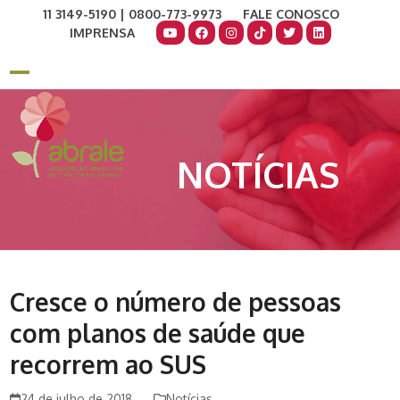
Skip
11 3149-5190 | 0800-773-9973
FALE CONOSCO
to
IMPRENSA
content
COMO AJUDAR
DOE AGORA
Open
Close
mobile
mobile
menu
menu
NOTÍCIAS
Cresce o número de pessoas
com planos de saúde que
recorrem ao SUS
24 de julho de 2018
Notícias