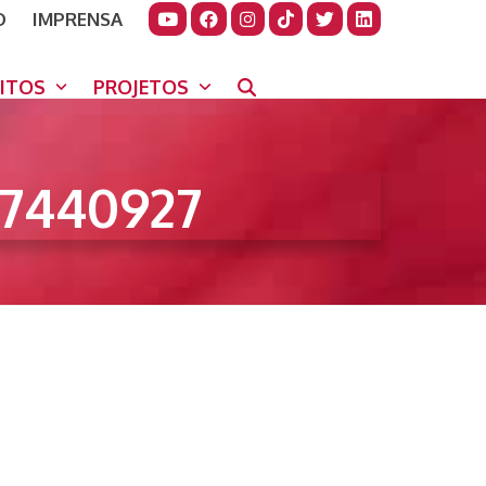
O
IMPRENSA
JUDAR
GORA
UITOS
PROJETOS
7440927