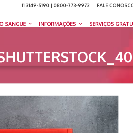
11 3149-5190 | 0800-773-9973
FALE CONOSC
COMO A
DOE A
DO SANGUE
INFORMAÇÕES
SERVIÇOS GRAT
SHUTTERSTOCK_40