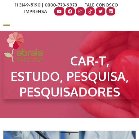
Skip
11 3149-5190 | 0800-773-9973
FALE CONOSCO
to
IMPRENSA
content
COMO AJUDAR
DOE AGORA
Open
Close
mobile
mobile
menu
menu
CAR-T,
ESTUDO, PESQUISA,
PESQUISADORES