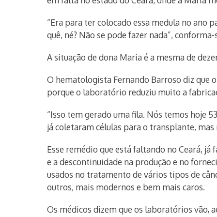
em falta no estado do Ceará, onde a Maria m
“Era para ter colocado essa medula no ano pa
quê, né? Não se pode fazer nada”, conforma-
A situação de dona Maria é a mesma de dezen
O hematologista Fernando Barroso diz que o 
porque o laboratório reduziu muito a fabric
“Isso tem gerado uma fila. Nós temos hoje 53
já coletaram células para o transplante, mas
Esse remédio que está faltando no Ceará, já
e a descontinuidade na produção e no forne
usados no tratamento de vários tipos de cânc
outros, mais modernos e bem mais caros.
Os médicos dizem que os laboratórios vão, 