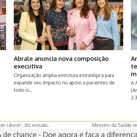
Abrale anuncia nova composição
An
executiva
t
m
Organização amplia estrutura estratégica para
expandir seu impacto no apoio a pacientes de
A 
todo o…
(A
2.
r câncer’, diz estudo.
Ministro da Saúde r
next
de chance - Doe agora e faça a diferenç
post: