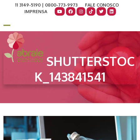
Skip
11 3149-5190 | 0800-773-9973
FALE CONOSCO
to
IMPRENSA
content
COMO AJUDAR
DOE AGORA
Open
Close
mobile
mobile
menu
menu
SHUTTERSTOC
K_143841541